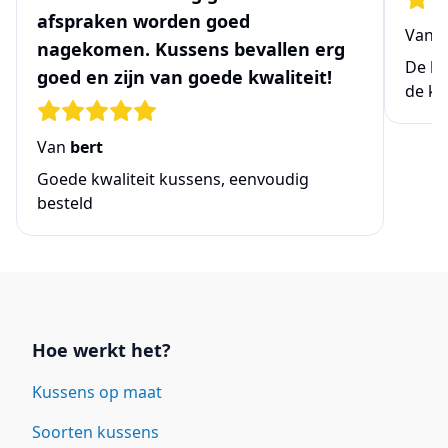
afspraken worden goed
Van
N
nagekomen. Kussens bevallen erg
De be
goed en zijn van goede kwaliteit!
de ke
Van
bert
Goede kwaliteit kussens, eenvoudig
besteld
Links
Hoe werkt het?
Kussens op maat
Soorten kussens