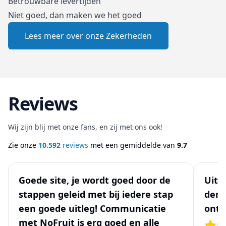
Betrouwbare levertijden
Niet goed, dan maken we het goed
Lees meer over onze Zekerheden
Reviews
Wij zijn blij met onze fans, en zij met ons ook!
Zie onze
10.592
reviews
met een gemiddelde van
9.7
Goede site, je wordt goed door de
Uits
stappen geleid met bij iedere stap
denk
een goede uitleg! Communicatie
ontw
met NoFruit is erg goed en alle