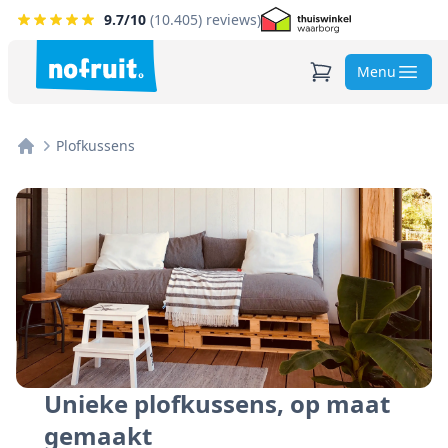
9.7
/10
(
10.405
) reviews)
Menu
Plofkussens
Home
Unieke plofkussens, op maat
gemaakt