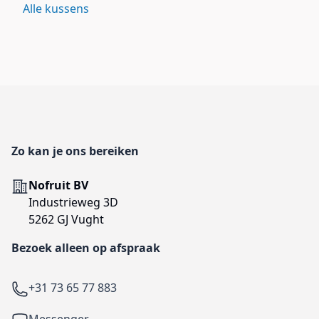
Alle kussens
Footer
Zo kan je ons bereiken
Adres
Nofruit BV
Industrieweg 3D
5262 GJ Vught
Bezoek alleen op afspraak
Telefoon
+31 73 65 77 883
Facebook
Messenger