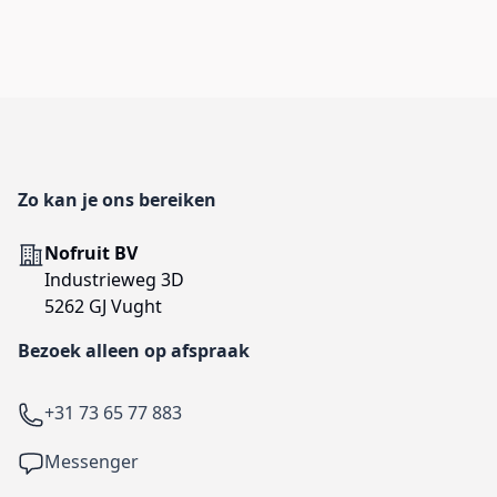
Footer
Zo kan je ons bereiken
Adres
Nofruit BV
Industrieweg 3D
5262 GJ Vught
Bezoek alleen op afspraak
Telefoon
+31 73 65 77 883
Facebook
Messenger