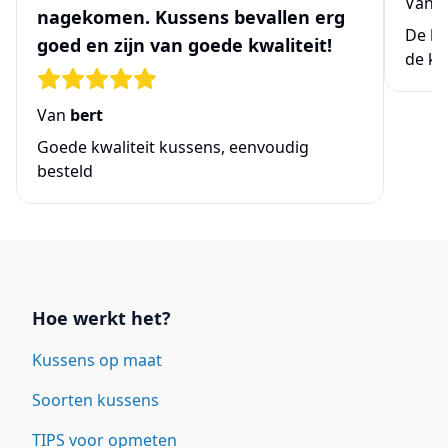
Van
N
nagekomen. Kussens bevallen erg
De be
goed en zijn van goede kwaliteit!
de ke
Van
bert
Goede kwaliteit kussens, eenvoudig
besteld
Links
Hoe werkt het?
Kussens op maat
Soorten kussens
TIPS voor opmeten