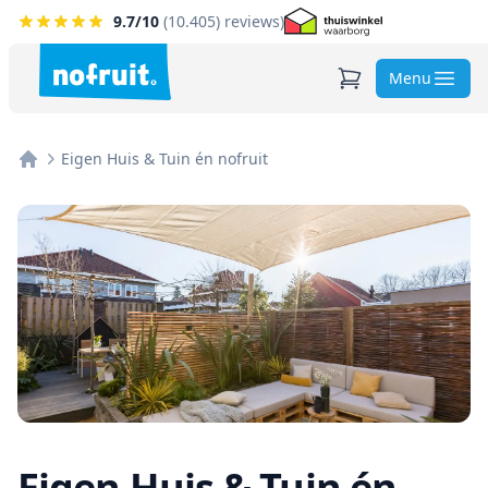
9.7
/10
(
10.405
) reviews)
Menu
Eigen Huis & Tuin én nofruit
Home
Eigen Huis & Tuin én