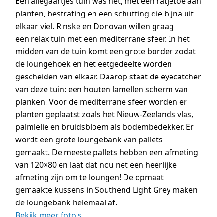
Een allegaartjes tuin was het, met een ratjetoe aan
planten, bestrating en een schutting die bijna uit
elkaar viel. Rinske en Donovan willen graag
een relax tuin met een mediterrane sfeer. In het
midden van de tuin komt een grote border zodat
de loungehoek en het eetgedeelte worden
gescheiden van elkaar. Daarop staat de eyecatcher
van deze tuin: een houten lamellen scherm van
planken. Voor de mediterrane sfeer worden er
planten geplaatst zoals het Nieuw-Zeelands vlas,
palmlelie en bruidsbloem als bodembedekker. Er
wordt een grote loungebank van pallets
gemaakt. De meeste pallets hebben een afmeting
van 120×80 en laat dat nou net een heerlijke
afmeting zijn om te loungen! De opmaat
gemaakte kussens in Southend Light Grey maken
de loungebank helemaal af.
Bekijk meer foto's.