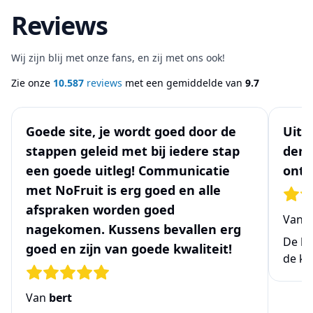
Reviews
Wij zijn blij met onze fans, en zij met ons ook!
Zie onze
10.587
reviews
met een gemiddelde van
9.7
Goede site, je wordt goed door de
Uits
stappen geleid met bij iedere stap
denk
een goede uitleg! Communicatie
ontw
met NoFruit is erg goed en alle
afspraken worden goed
Van
N
nagekomen. Kussens bevallen erg
De be
goed en zijn van goede kwaliteit!
de ke
Van
bert