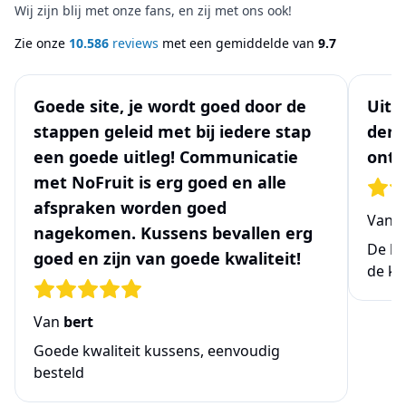
Wij zijn blij met onze fans, en zij met ons ook!
Zie onze
10.586
reviews
met een gemiddelde van
9.7
Goede site, je wordt goed door de
Uits
stappen geleid met bij iedere stap
denk
een goede uitleg! Communicatie
ontw
met NoFruit is erg goed en alle
afspraken worden goed
Van
N
nagekomen. Kussens bevallen erg
De be
goed en zijn van goede kwaliteit!
de ke
Van
bert
Goede kwaliteit kussens, eenvoudig
besteld