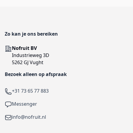
Footer
Zo kan je ons bereiken
Adres
Nofruit BV
Industrieweg 3D
5262 GJ Vught
Bezoek alleen op afspraak
Telefoon
+31 73 65 77 883
Facebook
Messenger
Email
info@nofruit.nl