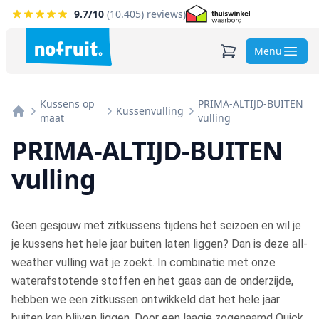
9.7
/10
(
10.405
) reviews)
Menu
Kussens op
PRIMA-ALTIJD-BUITEN
Kussenvulling
maat
vulling
Home
PRIMA-ALTIJD-BUITEN
vulling
Geen gesjouw met zitkussens tijdens het seizoen en wil je
je kussens het hele jaar buiten laten liggen? Dan is deze all-
weather vulling wat je zoekt. In combinatie met onze
waterafstotende stoffen en het gaas aan de onderzijde,
hebben we een zitkussen ontwikkeld dat het hele jaar
buiten kan blijven liggen. Door een laagje zogenaamd Quick