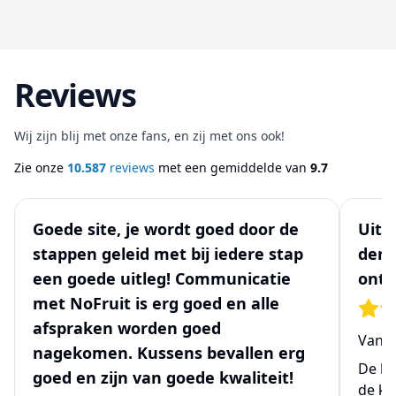
Reviews
Wij zijn blij met onze fans, en zij met ons ook!
Zie onze
10.587
reviews
met een gemiddelde van
9.7
Goede site, je wordt goed door de
Uits
stappen geleid met bij iedere stap
denk
een goede uitleg! Communicatie
ontw
met NoFruit is erg goed en alle
afspraken worden goed
Van
N
nagekomen. Kussens bevallen erg
De be
goed en zijn van goede kwaliteit!
de ke