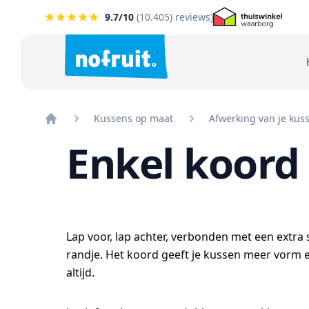
9.7
/10
(
10.405
) reviews)
Kussens op maat
Afwerking van je kus
Home
Enkel koord
Lap voor, lap achter, verbonden met een extra s
randje. Het koord geeft je kussen meer vorm e
altijd.