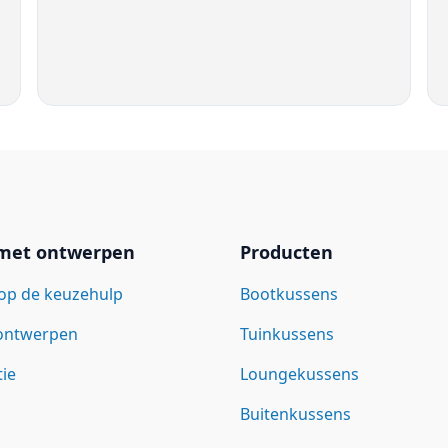
 met ontwerpen
Producten
op de keuzehulp
Bootkussens
 ontwerpen
Tuinkussens
tie
Loungekussens
Buitenkussens